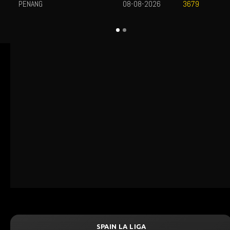
PENANG
08-08-2026
3679
SPAIN LA LIGA